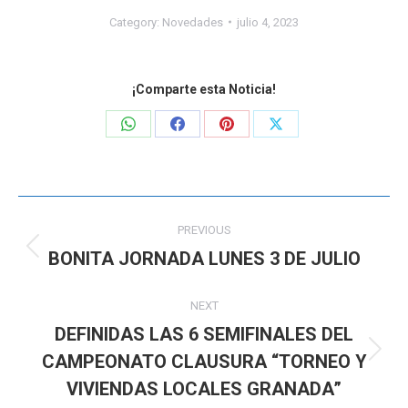
Category:
Novedades
julio 4, 2023
¡Comparte esta Noticia!
Share
Share
Share
Share
on
on
on
on
WhatsApp
Facebook
Pinterest
X
Post
PREVIOUS
navigation
BONITA JORNADA LUNES 3 DE JULIO
Previous
post:
NEXT
DEFINIDAS LAS 6 SEMIFINALES DEL
CAMPEONATO CLAUSURA “TORNEO Y
Next
post:
VIVIENDAS LOCALES GRANADA”