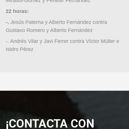
Mirasol-Gómez y Penela- Fernández
22 horas:
-.
Jesús Paterna y Alberto Fernández contra
Gustavo Romero y Alberto Fernández
-. Andrés Vilar y Javi Ferrer contra Víctor Müller e
Isidro Pérez
¡CONTACTA CON